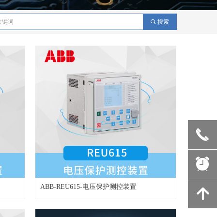
끠
搜索
끅
뀥
ABB-REU615-电压保护测控装置
녕